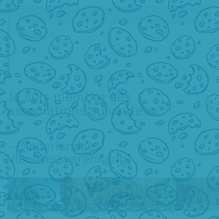
ASSOCIATIONS
MATÉRIEL
GÉANTS
VANNERIE
Je suis membre des
associations suivantes :
- "Nederlandse
Vlechtersvereniging"