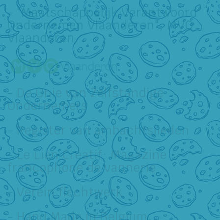
- "Maatschappelijk Verantwoord
Ondernemen Vlaanderen", MVO
Vlaanderen
-
De Unie van Zelfstandige
Ondernemers
-
Register van ambachtslieden
-
Le Lien Créatif: Magazine
francophone de vannerie
-
Verein flechtwerk
-
Hand Made in Belgium