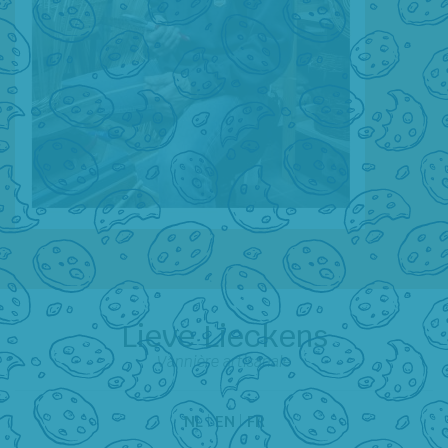
Lieve Lieckens
Vannière artisanale
NL
|
EN
|
FR