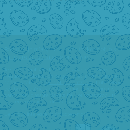
Bonjour, je m'appelle
Lieve Lieckens
et je suis
vannière artisanale
de profession.
Je suis spécialisée dans
le tressage de paniers sur
mesure
,
la fabrication de géants
et la fourniture de
services tels que
cours et présentations
. L'utilisation
des bons matériaux ainsi que mon savoir-faire me
permettent d’assurer la qualité. Tous mes produits
sont écologiques et durables.
Cela vous intéresse ?
Contactez-moi !