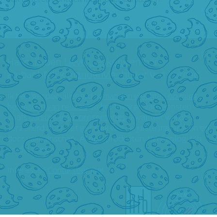
Hallo, ik ben
Lieve Lieckens
en ben
ambachtelijk
mandenvlechtster
van beroep.
Ik ben gespecialiseerd in
manden vlechten op maat
,
het
maken van reuzen
en het leveren van diensten
zoals
cursussen en presentaties
. Kwaliteit wordt
verzekerd door het gebruik van de juiste materialen en
door vakmanschap. Al mijn producten zijn ecologisch
en duurzaam.
Interesse?
Contacteer me!